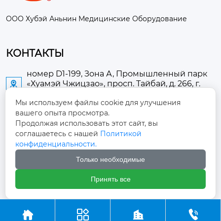
ООО Хубэй Аньнин Медицинские Оборудование
КОНТАКТЫ
номер D1-199, Зона А, Промышленный парк
«Хуамэй Чжицзао», просп. Тайбай, д. 266, г.

Аньлу
Мы используем файлы cookie для улучшения
вашего опыта просмотра.
2673889948@qq.com

Продолжая использовать этот сайт, вы
соглашаетесь с нашей
Политикой
+86-13705274289

конфиденциальности.
Только необходимые
+86-19084124289

Принять все
Авторское право ©ООО Хубэй Аньнин Медицинские




Оборудование