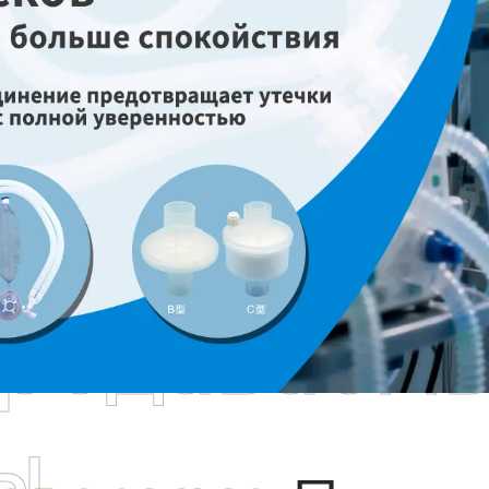
родаваем
ы