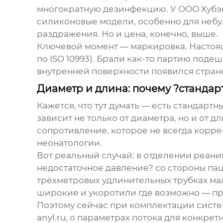
многократную дезинфекцию. У
ООО Хубэ
силиконовые модели, особенно для небул
раздражения. Но и цена, конечно, выше.
Ключевой момент — маркировка. Настоящ
по ISO 10993). Брали как-то партию под
внутренней поверхности появился стран
Диаметр и длина: почему ?стандарт
Кажется, что тут думать — есть стандарт
зависит не только от диаметра, но и от
сопротивление, которое не всегда корр
неонатологии.
Вот реальный случай: в отделении реан
недостаточное давление? со стороны па
трёхметровых удлинительных трубках ма
широкие и укоротили где возможно — п
Поэтому сейчас при комплектации систе
anyl.ru
, о параметрах потока для конкре