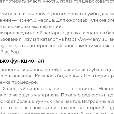
 потерять эластичность, появится шероховатость
олитике назначения строгого срока службы для м
ений — может, 3 месяца. Для ожоговых или онког
 нозокомиальных инфекций.
х производителей, которые делают акцент на бал
зования. Изучая каталог на
https://www.anyl.ru
, 
ступные, с гарантированной биосовместимостью, н
й выбор.
лько функционал
ациента, особенно детей. Появились трубки с ц
пользования). Казалось бы, мелочь. Но в педиатр
ёнка процедуре.
. Холодный силикон на лице — неприятно. Некот
лого на ощупь материала. Пока это редкость и дор
нас ждёт больше ?умных? элементов. Встроенные 
 но в составе сложных систем респираторной под