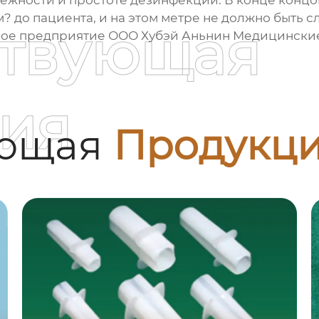
дёжности и простоте дезинфекции. В конце концо
? до пациента, и на этом метре не должно быть с
ствующая
ное предприятие
ООО Хубэй Аньнин Медицински
ия
ующая
Продукц