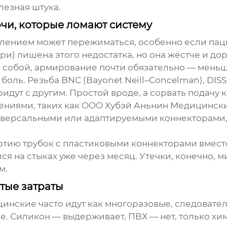
лезная штука.
чи, которые ломают систему
лением может пережиматься, особенно если паци
и) лишена этого недостатка, но она жёстче и до
с собой, армирование почти обязательно — меньш
боль. Резьба BNC (Bayonet Neill–Concelman), DIS
ридут с другим. Простой вроде, а сорвать подачу
ниями, таких как
ООО Хубэй Аньнин Медицинск
иверсальными или адаптируемыми коннекторами, 
ртию трубок с пластиковыми коннекторами вместо
я на стыках уже через месяц. Утечки, конечно, м
м.
тые затраты
нские часто идут как многоразовые, следовател
. Силикон — выдерживает, ПВХ — нет, только хи