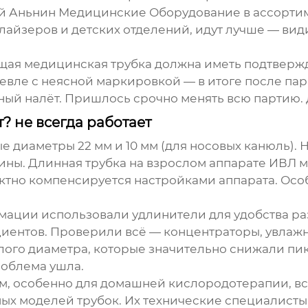
й Аньнин Медицинские Оборудование
в ассортим
айзеров и детских отделений, идут лучше — видим
ая медицинская трубка должна иметь подтвержд
ешевле с неясной маркировкой — в итоге после па
ный налёт. Пришлось срочно менять всю партию. 
? не всегда работает
ные диаметры 22 мм и 10 мм (для носовых канюль).
 длины. Длинная трубка на взрослом аппарате ИВЛ
ектно компенсируется настройками аппарата. Осо
имации использовали удлинители для удобства р
циентов. Проверили всё — концентраторы, увлажн
лого диаметра, которые значительно снижали пик
роблема ушла.
м, особенно для домашней кислородотерапии, вс
тных моделей трубок. Их технические специалист