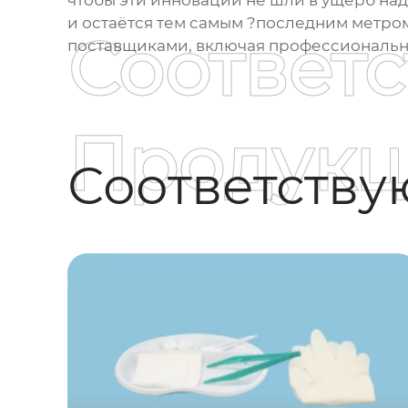
чтобы эти инновации не шли в ущерб на
и остаётся тем самым ?последним метром
Соответ
поставщиками, включая профессиональ
Продукц
Соответств