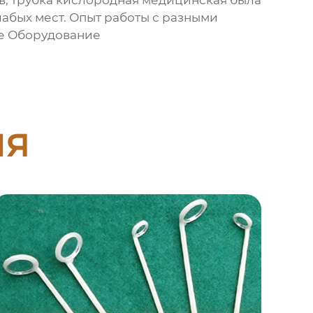
в,
трубка кислородная медицинская
была
лабых мест. Опыт работы с разными
е Оборудование
ия