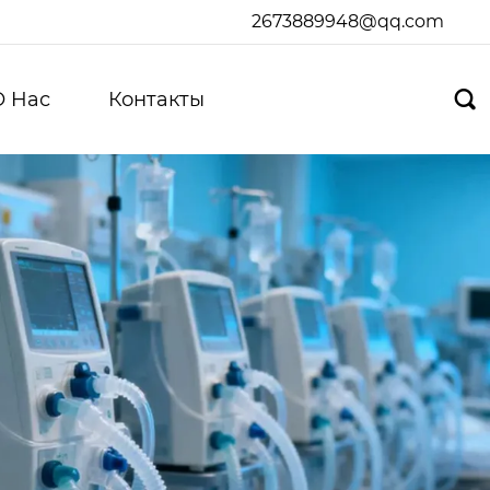
2673889948@qq.com
О Hас
Контакты
