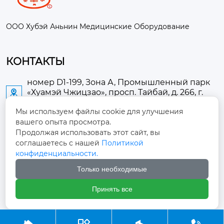
ООО Хубэй Аньнин Медицинские Оборудование
КОНТАКТЫ
номер D1-199, Зона А, Промышленный парк
«Хуамэй Чжицзао», просп. Тайбай, д. 266, г.

Аньлу
Мы используем файлы cookie для улучшения
вашего опыта просмотра.
2673889948@qq.com

Продолжая использовать этот сайт, вы
соглашаетесь с нашей
Политикой
+86-13705274289

конфиденциальности.
Только необходимые
+86-19084124289

Принять все
Авторское право ©ООО Хубэй Аньнин Медицинские