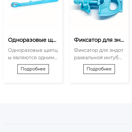
Одноразовые щи
Фиксатор для энд
пцы : средства об
отрахеальной инт
Одноразовые щипц
Фиксатор для эндот
еспечения безоп
убации : укрепл...
ы являются одним
рахеальной интуба
а...
из наиболее широк
ции — незаменимо
Подробнее
Подробнее
о используемых осн
е специализирован
овных медицинских
ное медицинское у
расходных м...
стройство в ...