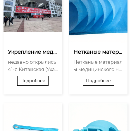
Укрепление меди
Нетканые матери
цинского сотрудн
алы для медицин
недавно открылись
Нетканые материал
ичества и расши
ского применени
41-я Китайская (Уха
ы медицинского на
р...
я ...
ньская) выставка ме
значения являются
Подробнее
Подробнее
дицинских изделий
незаменимым базо
и Китайская (Уханьс
вым медицинским
кая)...
материалом в ...