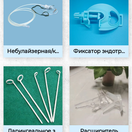
Небулайзерная/ки
Фиксатор эндотра
слородная маска
хеальной трубки
Ларингеальное зе
Расширитель