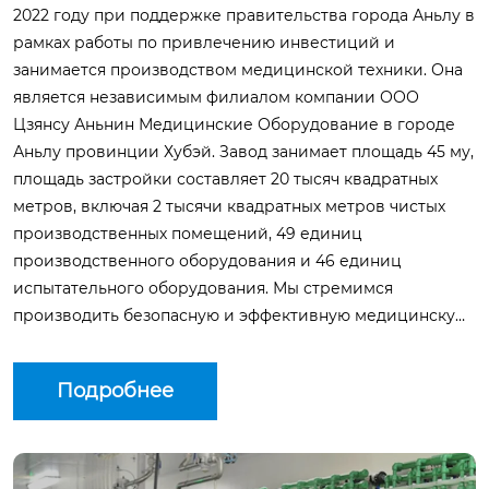
2022 году при поддержке правительства города Аньлу в
рамках работы по привлечению инвестиций и
занимается производством медицинской техники. Она
является независимым филиалом компании ООО
Цзянсу Аньнин Медицинские Оборудование в городе
Аньлу провинции Хубэй. Завод занимает площадь 45 му,
площадь застройки составляет 20 тысяч квадратных
метров, включая 2 тысячи квадратных метров чистых
производственных помещений, 49 единиц
производственного оборудования и 46 единиц
испытательного оборудования. Мы стремимся
производить безопасную и эффективную медицинскую
продукцию, служа здоровью человечества. Штаб-
квартира компании расположена в городе Янчжоу,
Подробнее
поселке Тоуцяо, известном как «родина медицинских
изделий» Китая, и была основана в 2003 году,
ассортимент продукции включает более 35 видов.