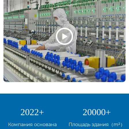

2022
+
20000
+
Компания основана
Площадь здания（m²）