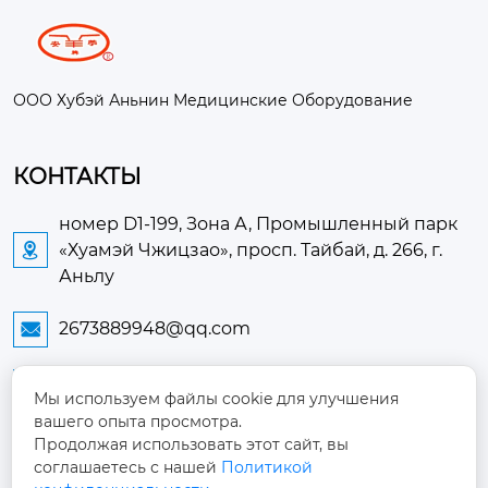
ООО Хубэй Аньнин Медицинские Оборудование
КОНТАКТЫ
номер D1-199, Зона А, Промышленный парк
«Хуамэй Чжицзао», просп. Тайбай, д. 266, г.

Аньлу
2673889948@qq.com

+86-13705274289

Мы используем файлы cookie для улучшения
вашего опыта просмотра.
+86-19084124289

Продолжая использовать этот сайт, вы
соглашаетесь с нашей
Политикой