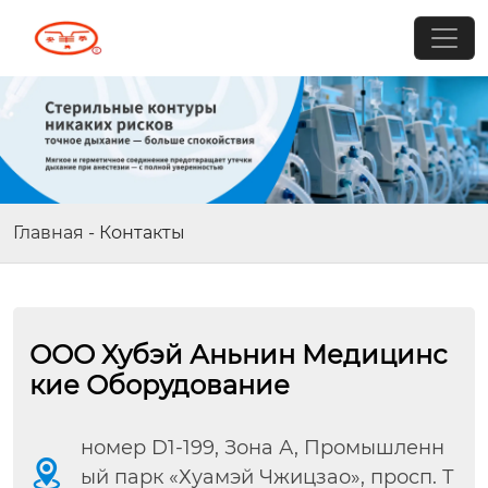
Главная
-
Контакты
ООО Хубэй Аньнин Медицинс
кие Оборудование
номер D1-199, Зона А, Промышленн

ый парк «Хуамэй Чжицзао», просп. Т