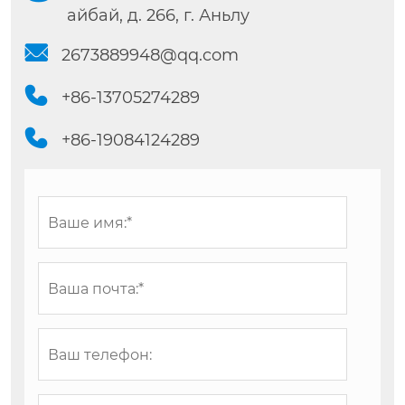
айбай, д. 266, г. Аньлу

2673889948@qq.com

+86-13705274289

+86-19084124289