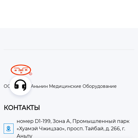
ООО Хубэй Аньнин Медицинские Оборудование
КОНТАКТЫ
номер D1-199, Зона А, Промышленный парк
«Хуамэй Чжицзао», просп. Тайбай, д. 266, г.

Аньлу