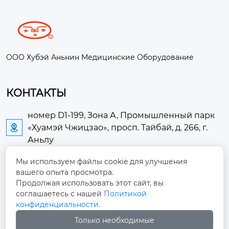
ООО Хубэй Аньнин Медицинские Оборудование
КОНТАКТЫ
номер D1-199, Зона А, Промышленный парк
«Хуамэй Чжицзао», просп. Тайбай, д. 266, г.

Аньлу
Мы используем файлы cookie для улучшения
2673889948@qq.com

вашего опыта просмотра.
Продолжая использовать этот сайт, вы
+86-13705274289

соглашаетесь с нашей
Политикой
конфиденциальности.
+86-19084124289

Только необходимые