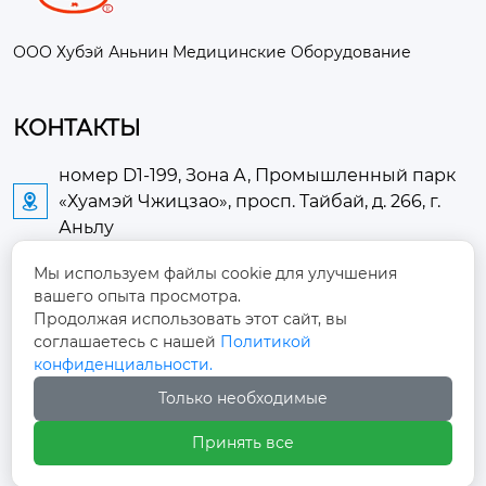
ООО Хубэй Аньнин Медицинские Оборудование
КОНТАКТЫ
номер D1-199, Зона А, Промышленный парк
«Хуамэй Чжицзао», просп. Тайбай, д. 266, г.

Аньлу
Мы используем файлы cookie для улучшения
2673889948@qq.com

вашего опыта просмотра.
Продолжая использовать этот сайт, вы
+86-13705274289

соглашаетесь с нашей
Политикой
конфиденциальности.
+86-19084124289

Только необходимые
Принять все