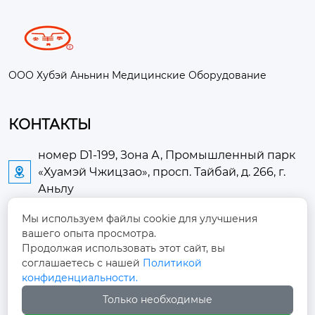
ООО Хубэй Аньнин Медицинские Оборудование
КОНТАКТЫ
номер D1-199, Зона А, Промышленный парк
«Хуамэй Чжицзао», просп. Тайбай, д. 266, г.

Аньлу
Мы используем файлы cookie для улучшения
2673889948@qq.com

вашего опыта просмотра.
Продолжая использовать этот сайт, вы
+86-13705274289

соглашаетесь с нашей
Политикой
конфиденциальности.
+86-19084124289

Только необходимые