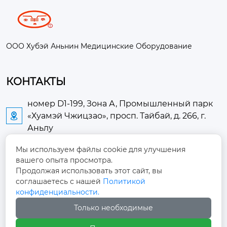
ООО Хубэй Аньнин Медицинские Оборудование
КОНТАКТЫ
номер D1-199, Зона А, Промышленный парк
«Хуамэй Чжицзао», просп. Тайбай, д. 266, г.

Аньлу
Мы используем файлы cookie для улучшения
2673889948@qq.com

вашего опыта просмотра.
Продолжая использовать этот сайт, вы
+86-13705274289

соглашаетесь с нашей
Политикой
конфиденциальности.
+86-19084124289

Только необходимые