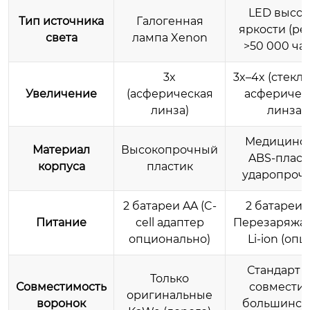
LED высок
Тип источника
Галогенная
яркости (ре
света
лампа Xenon
>50 000 ча
3x
3x–4x (стекл
Увеличение
(асферическая
асферичес
линза)
линза)
Медицинс
Материал
Высокопрочный
ABS-пласт
корпуса
пластик
ударопроч
2 батареи AA (C-
2 батареи A
Питание
cell адаптер
Перезаряжа
опционально)
Li-ion (опц
Стандарт I
Только
Совместимость
совместим
оригинальные
воронок
большинст