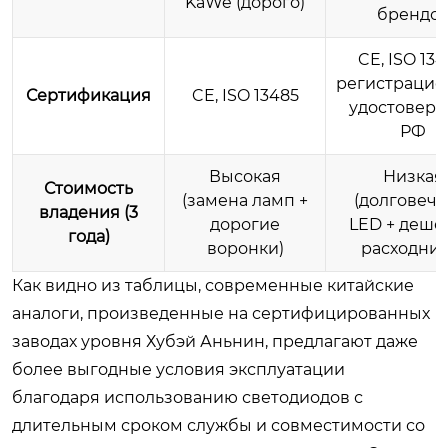
KaWe (дорого)
брендо
CE, ISO 134
регистраци
Сертификация
CE, ISO 13485
удостовере
РФ
Высокая
Низкая
Стоимость
(замена ламп +
(долговеч
владения (3
дорогие
LED + деше
года)
воронки)
расходник
Как видно из таблицы, современные китайские
аналоги, произведенные на сертифицированных
заводах уровня Хубэй Аньнин, предлагают даже
более выгодные условия эксплуатации
благодаря использованию светодиодов с
длительным сроком службы и совместимости со