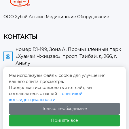
ООО Хубэй Аньнин Медицинские Оборудование
КОНТАКТЫ
номер D1-199, Зона А, Промышленный парк
«Хуамэй Чжицзао», просп. Тайбай, д. 266, г.

Аньлу
Мы используем файлы cookie для улучшения
2673889948@qq.com

вашего опыта просмотра.
Продолжая использовать этот сайт, вы
+86-13705274289

соглашаетесь с нашей
Политикой
конфиденциальности.
+86-19084124289

Только необходимые
Принять все