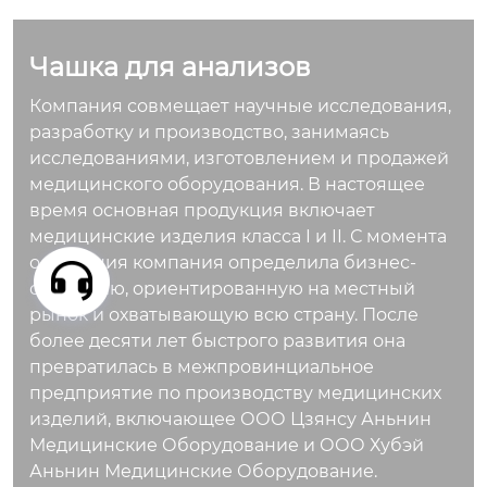
астика. Устойчива к
химическим воздей
Чашка для анализов
ствиям, не имеет за
паха и предназначе
Компания совмещает научные исследования,
на для сбора и хран
разработку и производство, занимаясь
ения биологически
исследованиями, изготовлением и продажей
х образцов в медиц
медицинского оборудования. В настоящее
инских учреждения
время основная продукция включает
х и диагностически
медицинские изделия класса I и II. С момента
х лабораториях. Гер
основания компания определила бизнес-
метичная крышка п
стратегию, ориентированную на местный
редотвращает утеч
рынок и охватывающую всю страну. После
ку и контаминацию,
более десяти лет быстрого развития она
обеспечивая удобс
превратилась в межпровинциальное
тво использования.
предприятие по производству медицинских
изделий, включающее ООО Цзянсу Аньнин
Медицинские Оборудование и ООО Хубэй
Аньнин Медицинские Оборудование.