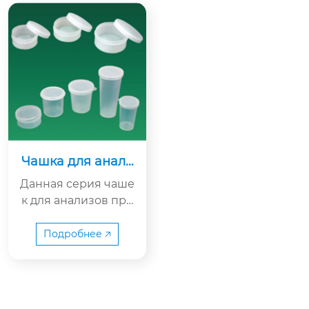
Чашка для анали
зов
Данная серия чаше
к для анализов про
изводства ООО «Ху
бэй Аньнин Медиц
Подробнее 🡥
инские Оборудован
ие» изготовлена из
высокопрозрачног
о медицинского пл