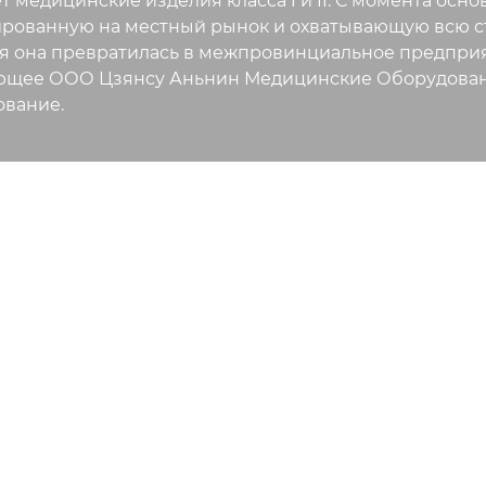
т медицинские изделия класса I и II. С момента ос
рованную на местный рынок и охватывающую всю стр
я она превратилась в межпровинциальное предприя
ющее ООО Цзянсу Аньнин Медицинские Оборудован
вание.