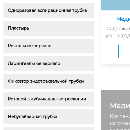
Одноразовая аспирационная трубка
Меди
Пластырь
Содержит
ую наклад
инского 
Ректальное зеркало
овязками
рулонами,
атобумаж
Ларингеальное зеркало
тыми по
полотенц
Фиксатор эндотрахеальной трубки
Ротовой загубник для гастроскопии
Меди
Компани
Небулайзерная трубка
изготов