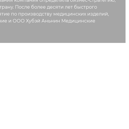
нования компания определила бизнес-стратегию,
ану. После более десяти лет быстрого
тие по производству медицинских изделий,
ие и ООО Хубэй Аньнин Медицинские