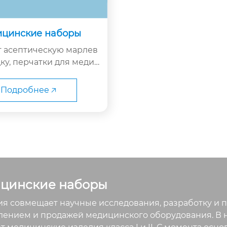
цинские наборы
 асептическую марлев
ку, перчатки для медиц
осмотра, с марлевыми п
, сжатыми хлопковыми
Подробнее 🡥
 йод вольтовыми хлопч
ными шариками, дырча
лотенцами, лечебными
ами, мешками для гряз
и и поддонами.
цинские наборы
я совмещает научные исследования, разработку и п
лением и продажей медицинского оборудования. В 