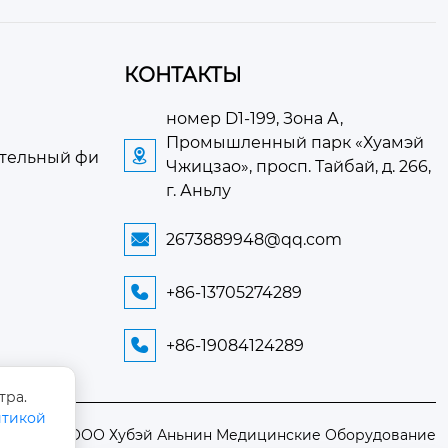
КОНТАКТЫ
номер D1-199, Зона А,
Промышленный парк «Хуамэй

ательный фи
Чжицзао», просп. Тайбай, д. 266,
г. Аньлу
2673889948@qq.com

+86-13705274289

+86-19084124289

тра.
тикой
е право ©ООО Хубэй Аньнин Медицинские Оборудование