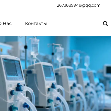
2673889948@qq.com
О Hас
Контакты
