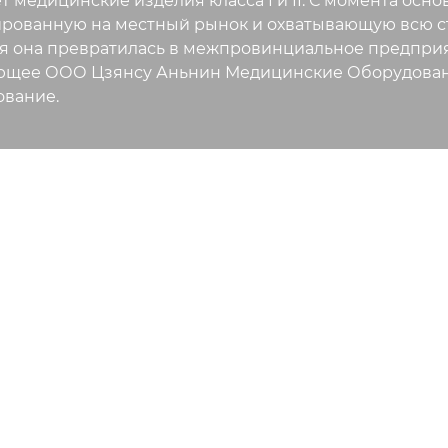
т медицинские изделия класса I и II. С момента ос
рованную на местный рынок и охватывающую всю стр
я она превратилась в межпровинциальное предприя
ющее ООО Цзянсу Аньнин Медицинские Оборудован
вание.