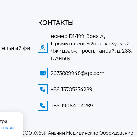
КОНТАКТЫ
номер D1-199, Зона А,
Промышленный парк «Хуамэй

ательный фи
Чжицзао», просп. Тайбай, д. 266,
г. Аньлу
2673889948@qq.com

+86-13705274289

+86-19084124289

тра.
тикой
е право ©ООО Хубэй Аньнин Медицинские Оборудование