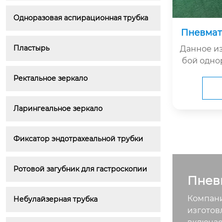
Одноразовая аспирационная трубка
Пневмат
Пластырь
Данное из
бой одно
ий небул
Ректальное зеркало
компани
Медицинс
о специа
Ларингеальное зеркало
нгаляцио
и лекарс
Фиксатор эндотрахеальной трубки
и являет
атериалом
пии забо
Ротовой загубник для гастроскопии
Пнев
Компани
Небулайзерная трубка
изготов