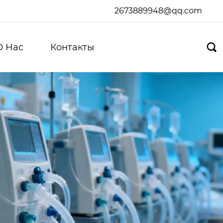
2673889948@qq.com
О Hас
Контакты
