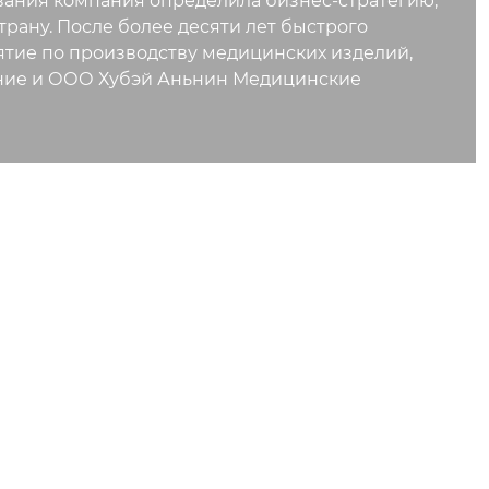
нования компания определила бизнес-стратегию,
ану. После более десяти лет быстрого
тие по производству медицинских изделий,
ие и ООО Хубэй Аньнин Медицинские