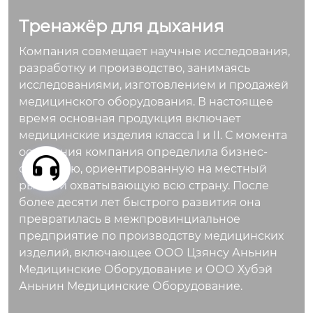
расный). При выдох
Тренажёр для дыхания
е высота подъема ш
ариков соответству
Компания совмещает научные исследования,
ет разной силе дых
разработку и производство, занимаясь
ания, позволяя легк
исследованиями, изготовлением и продажей
о контролировать и
медицинского оборудования. В настоящее
нтенсивность трен
время основная продукция включает
ировки.
медицинские изделия класса I и II. С момента
основания компания определила бизнес-
стратегию, ориентированную на местный
рынок и охватывающую всю страну. После
более десяти лет быстрого развития она
превратилась в межпровинциальное
предприятие по производству медицинских
изделий, включающее ООО Цзянсу Аньнин
Медицинские Оборудование и ООО Хубэй
Аньнин Медицинские Оборудование.