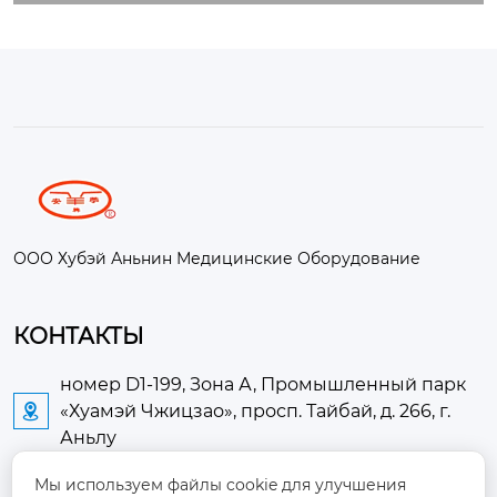
ООО Хубэй Аньнин Медицинские Оборудование
КОНТАКТЫ
номер D1-199, Зона А, Промышленный парк
«Хуамэй Чжицзао», просп. Тайбай, д. 266, г.

Аньлу
Мы используем файлы cookie для улучшения
2673889948@qq.com
