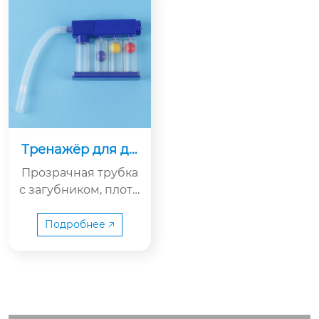
Тренажёр для ды
хания
Прозрачная трубка
с загубником, плотн
о прилегающим к п
олости рта, и 4 неза
Подробнее 🡥
висимые трениров
очные камеры с пла
вающими шарикам
и разного цвета (фи
олетовый, желтый, к