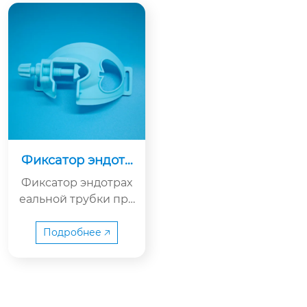
Фиксатор эндотр
ахеальной трубки
Фиксатор эндотрах
еальной трубки пре
дставляет собой од
норазовый пластик
Подробнее 🡥
овый зажим для фи
ксации трубки (инт
егрированный с зу
бным упором). Это к