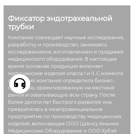
лючевой фиксирую
щий компонент в с
Фиксатор эндотрахеальной
истеме стабилизац
ии эндотрахеально
трубки
й трубки, конструкц
Компания совмещает научные исследования,
ия которого направ
разработку и производство, занимаясь
лена на надежную
исследованиями, изготовлением и продажей
фиксацию трубки и
медицинского оборудования. В настоящее
удобство клиничес
время основная продукция включает
кого применения.
медицинские изделия класса I и II. С момента
основания компания определила бизнес-
стратегию, ориентированную на местный
рынок и охватывающую всю страну. После
более десяти лет быстрого развития она
превратилась в межпровинциальное
предприятие по производству медицинских
изделий, включающее ООО Цзянсу Аньнин
Медицинские Оборудование и ООО Хубэй